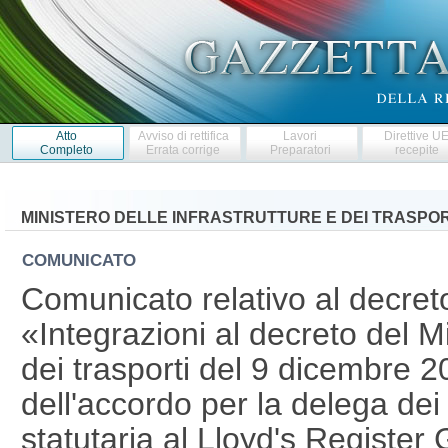
Atto
Avviso di rettifica
Lavori
Direttive U
Completo
Errata corrige
Preparatori
recepite
MINISTERO DELLE INFRASTRUTTURE E DEI TRASPOR
COMUNICATO
Comunicato relativo al decret
«Integrazioni al decreto del Mi
dei trasporti del 9 dicembre 
dell'accordo per la delega dei 
statutaria al Lloyd's Register 