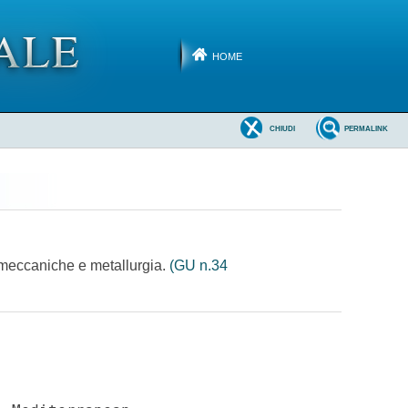
HOME
CHIUDI
PERMALINK
i meccaniche e metallurgia.
(GU n.34