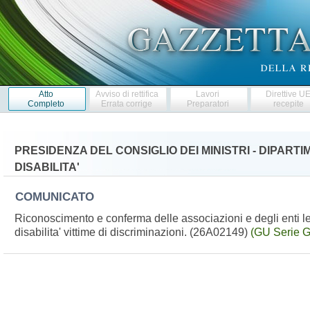
Atto
Avviso di rettifica
Lavori
Direttive U
Completo
Errata corrige
Preparatori
recepite
PRESIDENZA DEL CONSIGLIO DEI MINISTRI - DIPART
DISABILITA'
COMUNICATO
Riconoscimento e conferma delle associazioni e degli enti leg
disabilita' vittime di discriminazioni. (26A02149)
(GU Serie G