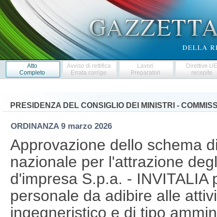
Atto
Avviso di rettifica
Lavori
Direttive U
Completo
Errata corrige
Preparatori
recepite
PRESIDENZA DEL CONSIGLIO DEI MINISTRI - COMMI
ORDINANZA
9 marzo 2026
Approvazione dello schema di
nazionale per l'attrazione degl
d'impresa S.p.a. - INVITALIA p
personale da adibire alle attiv
ingegneristico e di tipo ammin