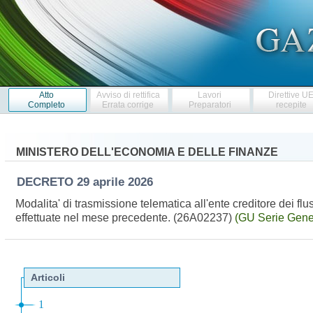
Atto
Avviso di rettifica
Lavori
Direttive U
Completo
Errata corrige
Preparatori
recepite
MINISTERO DELL'ECONOMIA E DELLE FINANZE
DECRETO
29 aprile 2026
Modalita' di trasmissione telematica all'ente creditore dei flu
effettuate nel mese precedente. (26A02237)
(GU Serie Gene