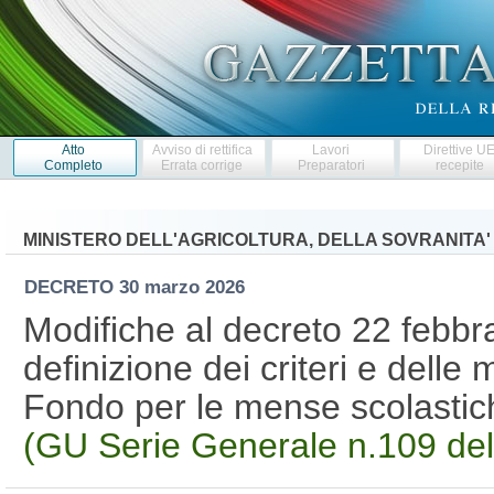
Atto
Avviso di rettifica
Lavori
Direttive U
Completo
Errata corrige
Preparatori
recepite
MINISTERO DELL'AGRICOLTURA, DELLA SOVRANITA'
DECRETO
30 marzo 2026
Modifiche al decreto 22 febbr
definizione dei criteri e delle m
Fondo per le mense scolastic
(GU Serie Generale n.109 de