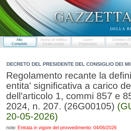
Atto
Avviso di rettifica
Lavori
Direttive U
Completo
Errata corrige
Preparatori
recepite
DECRETO DEL PRESIDENTE DEL CONSIGLIO DEI MI
Regolamento recante la defini
entita' significativa a carico d
dell'articolo 1, commi 857 e 
2024, n. 207. (26G00105)
(GU
20-05-2026)
note:
Entrata in vigore del provvedimento: 04/06/2026