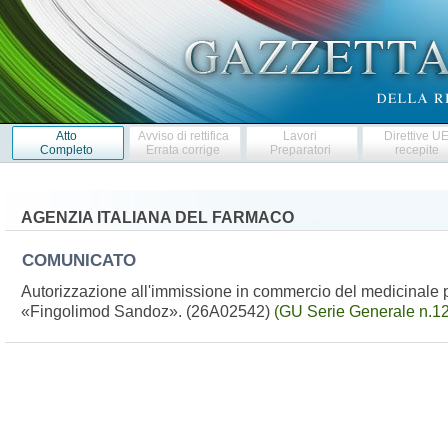
Atto
Avviso di rettifica
Lavori
Direttive U
Completo
Errata corrige
Preparatori
recepite
AGENZIA ITALIANA DEL FARMACO
COMUNICATO
Autorizzazione all'immissione in commercio del medicinale p
«Fingolimod Sandoz». (26A02542)
(GU Serie Generale n.12