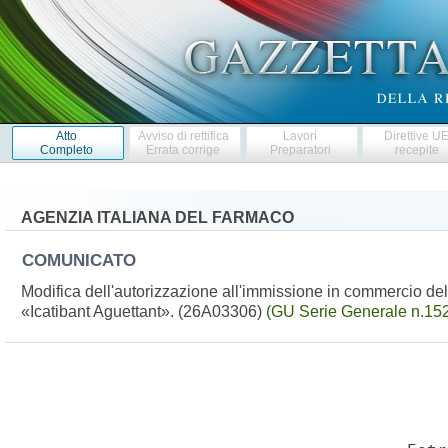
Atto
Avviso di rettifica
Lavori
Direttive U
Completo
Errata corrige
Preparatori
recepite
AGENZIA ITALIANA DEL FARMACO
COMUNICATO
Modifica dell'autorizzazione all'immissione in commercio del
«Icatibant Aguettant». (26A03306)
(GU Serie Generale n.152