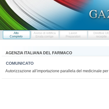
Atto
Avviso di rettifica
Lavori
Direttive U
Completo
Errata corrige
Preparatori
recepite
AGENZIA ITALIANA DEL FARMACO
COMUNICATO
Autorizzazione all'importazione parallela del medicinale 