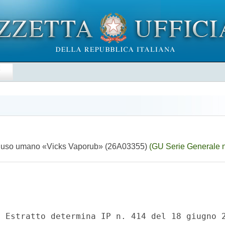
E
per uso umano «Vicks Vaporub» (26A03355)
(GU Serie Generale 