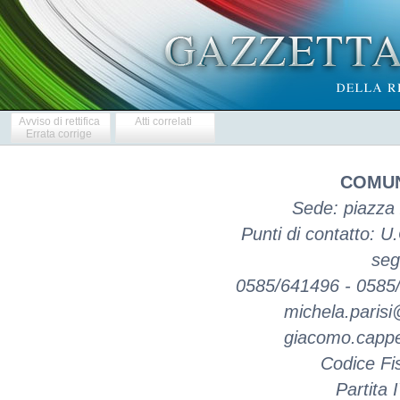
Avviso di rettifica
Atti correlati
Errata corrige
COMUN
Sede: piazza
Punti di contatto: U
seg
0585/641496 - 0585/
michela.paris
giacomo.capp
Codice Fi
Partita