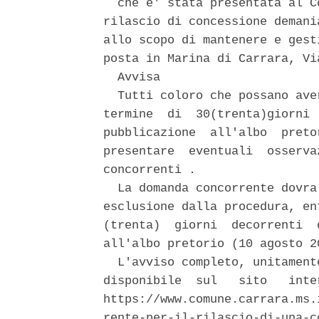
  che e' stata presentata al C
rilascio di concessione demani
allo scopo di mantenere e gest
posta in Marina di Carrara, Vi
  Avvisa 

  Tutti coloro che possano ave
termine  di  30(trenta)giorni 
pubblicazione  all'albo  preto
presentare  eventuali  osserva
concorrenti . 

  La domanda concorrente dovra
esclusione dalla procedura, en
(trenta)  giorni  decorrenti  
all'albo pretorio (10 agosto 20
  L'avviso completo, unitament
disponibile  sul   sito   inte
https://www.comune.carrara.ms.
rente-per-il-rilascio-di-una-c