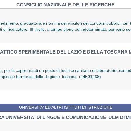
CONSIGLIO NAZIONALE DELLE RICERCHE
edimento, graduatoria e nomina dei vincitori dei concorsi pubblici, per t
sti di ricercatore, III livello, a tempo pieno ed indeterminato, per varie 
LATTICO SPERIMENTALE DEL LAZIO E DELLA TOSCANA M
io, per la copertura di un posto di tecnico sanitario di laboratorio biom
omplesse territoriali della Regione Toscana. (24E01268)
UNIVERSITA' ED ALTRI ISTITUTI DI ISTRUZIONE
RA UNIVERSITA' DI LINGUE E COMUNICAZIONE IULM DI M