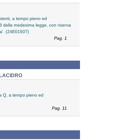
istenti, a tempo pieno ed
art. 8 della medesima legge, con riserva
ita'. (24E01507)
Pag. 1
LLACIDRO
ria Q, a tempo pieno ed
Pag. 11