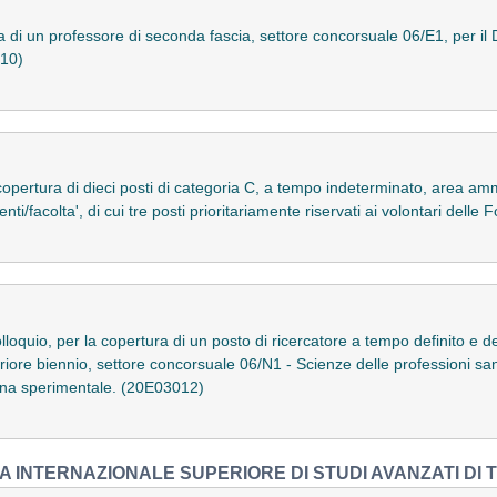
 di un professore di seconda fascia, settore concorsuale 06/E1, per il 
010)
opertura di dieci posti di categoria C, a tempo indeterminato, area ammi
ti/facolta', di cui tre posti prioritariamente riservati ai volontari dell
olloquio, per la copertura di un posto di ricercatore a tempo definito e d
iore biennio, settore concorsuale 06/N1 - Scienze delle professioni san
cina sperimentale. (20E03012)
 INTERNAZIONALE SUPERIORE DI STUDI AVANZATI DI 