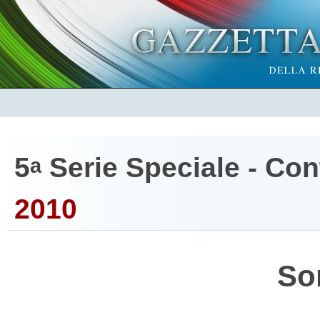
5
Serie Speciale - Cont
a
2010
So