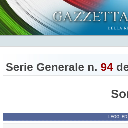
Serie Generale n.
94
d
So
LEGGI ED 