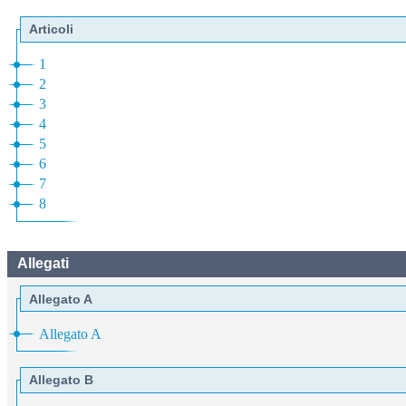
Articoli
1
2
3
4
5
6
7
8
Allegati
Allegato A
Allegato A
Allegato B