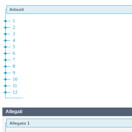
Articoli
1
2
3
4
5
6
7
8
9
10
11
12
Allegati
Allegato 1