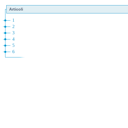
Articoli
1
2
3
4
5
6