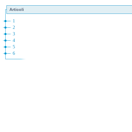
Articoli
1
2
3
4
5
6