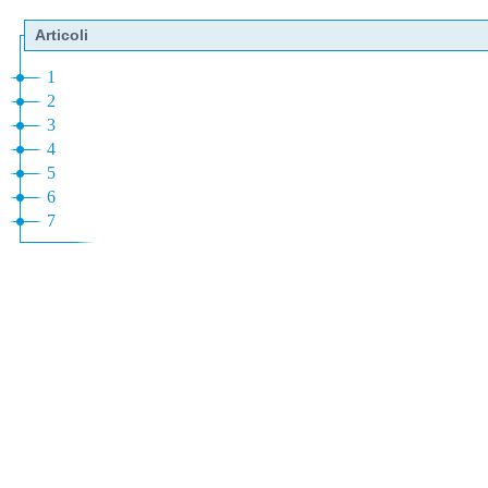
Articoli
1
2
3
4
5
6
7