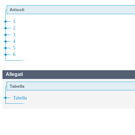
Articoli
1
2
3
4
5
6
Allegati
Tabella
Tabella