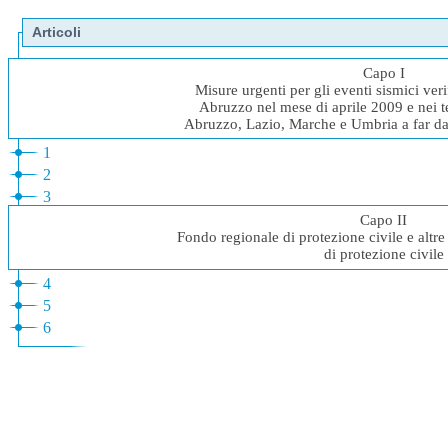
Articoli
Capo I
Misure urgenti per gli eventi sismici veri
Abruzzo nel mese di aprile 2009 e nei ter
Abruzzo, Lazio, Marche e Umbria a far da
1
2
3
Capo II
Fondo regionale di protezione civile e altre
di protezione civile
4
5
6