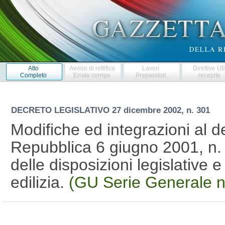
Atto
Avviso di rettifica
Lavori
Direttive U
Completo
Errata corrige
Preparatori
recepite
DECRETO LEGISLATIVO
27 dicembre 2002, n. 301
Modifiche ed integrazioni al d
Repubblica 6 giugno 2001, n. 
delle disposizioni legislative 
edilizia.
(GU Serie Generale n