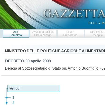
Atto
Avviso di rettifica
Lavori
Direttive U
Completo
Errata corrige
Preparatori
recepite
MINISTERO DELLE POLITICHE AGRICOLE ALIMENTARI
DECRETO
30 aprile 2009
Delega al Sottosegretario di Stato on. Antonio Buonfiglio. 