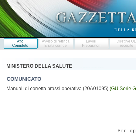
Atto
Avviso di rettifica
Lavori
Direttive U
Completo
Errata corrige
Preparatori
recepite
MINISTERO DELLA SALUTE
COMUNICATO
Manuali di corretta prassi operativa (20A01095)
(GU Serie G