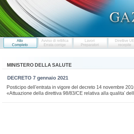
Atto
Avviso di rettifica
Lavori
Direttive U
Completo
Errata corrige
Preparatori
recepite
MINISTERO DELLA SALUTE
DECRETO
7 gennaio 2021
Posticipo dell'entrata in vigore del decreto 14 novembre 2016
«Attuazione della direttiva 98/83/CE relativa alla qualita'