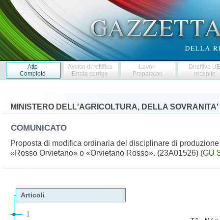
Atto
Avviso di rettifica
Lavori
Direttive U
Completo
Errata corrige
Preparatori
recepite
MINISTERO DELL'AGRICOLTURA, DELLA SOVRANITA'
COMUNICATO
Proposta di modifica ordinaria del disciplinare di produzione
«Rosso Orvietano» o «Orvietano Rosso». (23A01526)
(GU S