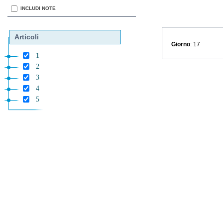
INCLUDI NOTE
Articoli
Giorno
: 17
1
2
3
4
5