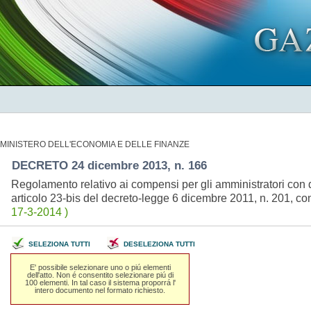
MINISTERO DELL'ECONOMIA E DELLE FINANZE
DECRETO 24 dicembre 2013, n. 166
Regolamento relativo ai compensi per gli amministratori con de
articolo 23-bis del decreto-legge 6 dicembre 2011, n. 201, co
17-3-2014 )
SELEZIONA TUTTI
DESELEZIONA TUTTI
E' possibile selezionare uno o piú elementi
dell'atto. Non é consentito selezionare piú di
100 elementi. In tal caso il sistema proporrá l'
intero documento nel formato richiesto.