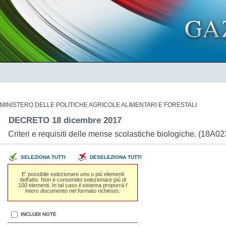
MINISTERO DELLE POLITICHE AGRICOLE ALIMENTARI E FORESTALI
DECRETO 18 dicembre 2017
Criteri e requisiti delle mense scolastiche biologiche. (18A0
SELEZIONA TUTTI
DESELEZIONA TUTTI
E' possibile selezionare uno o piú elementi
dell'atto. Non é consentito selezionare piú di
100 elementi. In tal caso il sistema proporrá l'
intero documento nel formato richiesto.
INCLUDI NOTE