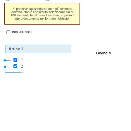
E' possibile selezionare uno o piú elementi
dell'atto. Non é consentito selezionare piú di
100 elementi. In tal caso il sistema proporrá l'
intero documento nel formato richiesto.
INCLUDI NOTE
Articoli
Giorno
: 9
1
2