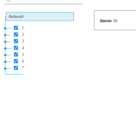
Articoli
Giorno
: 15
1
2
3
4
5
6
7