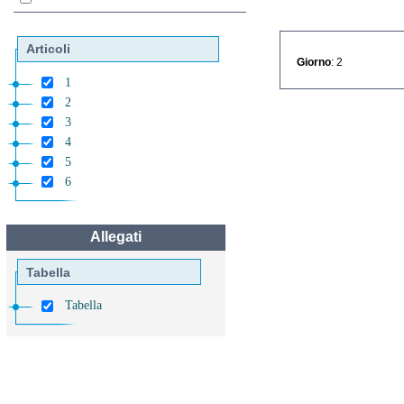
Articoli
Giorno
: 2
1
2
3
4
5
6
Allegati
Tabella
Tabella