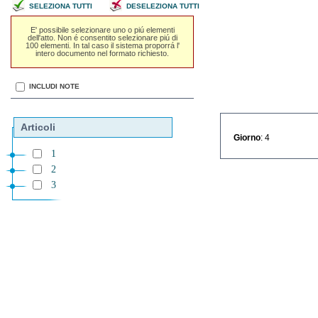
SELEZIONA TUTTI
DESELEZIONA TUTTI
E' possibile selezionare uno o piú elementi
dell'atto. Non é consentito selezionare piú di
100 elementi. In tal caso il sistema proporrá l'
intero documento nel formato richiesto.
INCLUDI NOTE
Articoli
Giorno
: 4
1
2
3