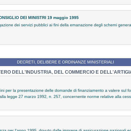
SIGLIO DEI MINISTRI 19 maggio 1995
azione dei servizi pubblici ai fini della emanazione degli schemi generali
DECRETI, DELIBERE E ORDINANZE MINISTERIALI
TERO DELL'INDUSTRIA, DEL COMMERCIO E DELL'ARTIG
ni per la presentazione delle domande di finanziamento a valere sul fo
dalla legge 27 marzo 1992, n. 257, concernente norme relative alla cess
anza per l'anno 1995, dovuto dalle imprese di assicurazione nazionali e