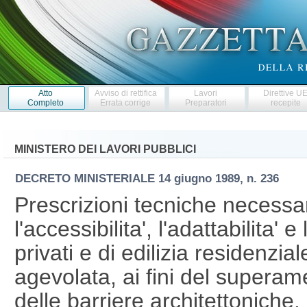
Atto
Avviso di rettifica
Lavori
Direttive U
Completo
Errata corrige
Preparatori
recepite
MINISTERO DEI LAVORI PUBBLICI
DECRETO MINISTERIALE
14 giugno 1989, n. 236
Prescrizioni tecniche necessar
l'accessibilita', l'adattabilita' e 
privati e di edilizia residenzi
agevolata, ai fini del superam
delle barriere architettoniche.