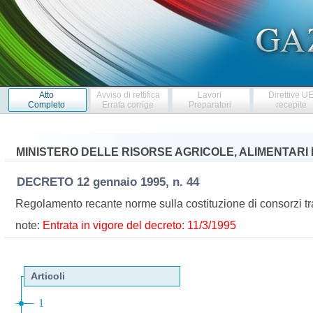
Atto
Avviso di rettifica
Lavori
Direttive U
Completo
Errata corrige
Preparatori
recepite
MINISTERO DELLE RISORSE AGRICOLE, ALIMENTARI 
DECRETO
12 gennaio 1995, n. 44
Regolamento recante norme sulla costituzione di consorzi tra
note:
Entrata in vigore del decreto: 11/3/1995