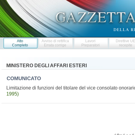
Atto
Avviso di rettifica
Lavori
Direttive U
Completo
Errata corrige
Preparatori
recepite
MINISTERO DEGLI AFFARI ESTERI
COMUNICATO
Limitazione di funzioni del titolare del vice consolato onorar
1995)