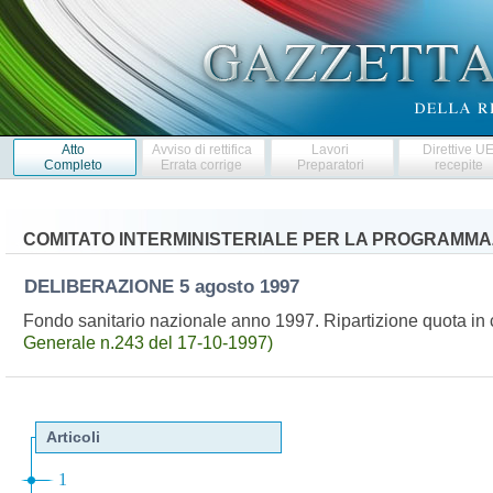
Atto
Avviso di rettifica
Lavori
Direttive U
Completo
Errata corrige
Preparatori
recepite
COMITATO INTERMINISTERIALE PER LA PROGRAMM
DELIBERAZIONE
5 agosto 1997
Fondo sanitario nazionale anno 1997. Ripartizione quota in c
Generale n.243 del 17-10-1997)