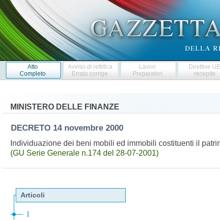
Atto
Avviso di rettifica
Lavori
Direttive U
Completo
Errata corrige
Preparatori
recepite
MINISTERO DELLE FINANZE
DECRETO
14 novembre 2000
Individuazione dei beni mobili ed immobili costituenti il pat
(GU Serie Generale n.174 del 28-07-2001)