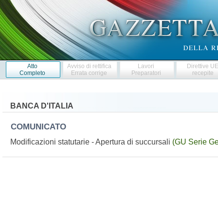
Atto
Avviso di rettifica
Lavori
Direttive U
Completo
Errata corrige
Preparatori
recepite
BANCA D'ITALIA
COMUNICATO
Modificazioni statutarie - Apertura di succursali
(GU Serie Ge