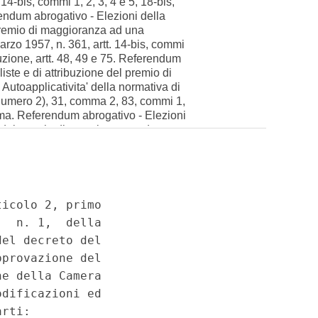
14-bis, commi 1, 2, 3, 4 e 5, 18-bis,
rendum abrogativo - Elezioni della
l premio di maggioranza ad una
 marzo 1957, n. 361, artt. 14-bis, commi
uzione, artt. 48, 49 e 75. Referendum
iste e di attribuzione del premio di
Autoapplicativita' della normativa di
4, numero 2), 31, comma 2, 83, commi 1,
omma. Referendum abrogativo - Elezioni
ne del premio di maggioranza ad una
a - Sussistenza anche in base alla
arzo 1957, n. 361, artt. 14-bis, commi
a
tuzione, art. 75. (008C0066)
(GU 1