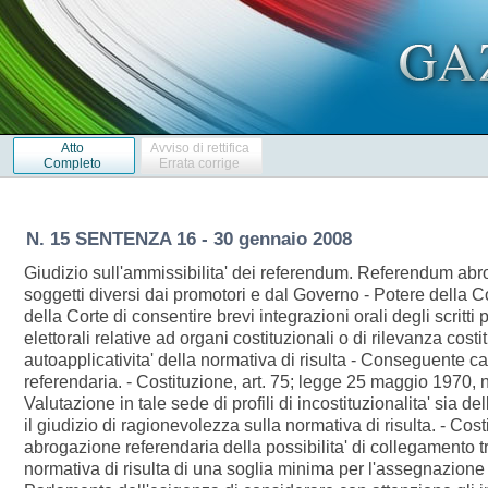
Atto
Avviso di rettifica
Completo
Errata corrige
N. 15 SENTENZA 16 - 30 gennaio 2008
Giudizio sull'ammissibilita' dei referendum. Referendum abroga
soggetti diversi dai promotori e dal Governo - Potere della Cort
della Corte di consentire brevi integrazioni orali degli scri
elettorali relative ad organi costituzionali o di rilevanza cos
autoapplicativita' della normativa di risulta - Conseguente
referendaria. - Costituzione, art. 75; legge 25 maggio 1970, n
Valutazione in tale sede di profili di incostituzionalita' sia d
il giudizio di ragionevolezza sulla normativa di risulta. - Co
abrogazione referendaria della possibilita' di collegamento t
normativa di risulta di una soglia minima per l'assegnazione