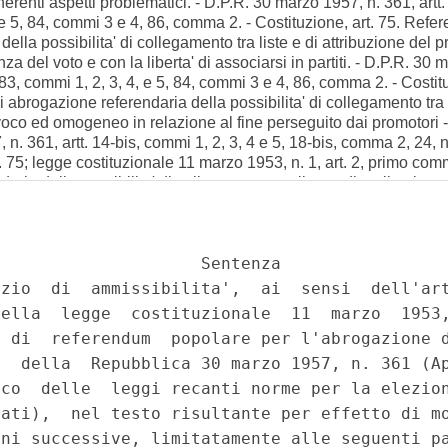
renti aspetti problematici. - D.P.R. 30 marzo 1957, n. 361, artt. 
 5, 84, commi 3 e 4, 86, comma 2. - Costituzione, art. 75. Refe
ella possibilita' di collegamento tra liste e di attribuzione de
anza del voto e con la liberta' di associarsi in partiti. - D.P.R. 30
83, commi 1, 2, 3, 4, e 5, 84, commi 3 e 4, 86, comma 2. - Costit
 abrogazione referendaria della possibilita' di collegamento tra l
oco ed omogeneo in relazione al fine perseguito dai promotori - 
57, n. 361, artt. 14-bis, commi 1, 2, 3, 4 e 5, 18-bis, comma 2, 2
rt. 75; legge costituzionale 11 marzo 1953, n. 1, art. 2, primo c
aria della possibilita' di collegamento tra liste e di attribuzio
tiva di risulta, che non venga assegnato il premio di maggioranz
'attenzione del Parlamento e delle forze politiche. - D.P.R. 30 m
83, commi 1, 2, 3, 4, e 5, 84, commi 3 e 4, 86, comma 2. - Costi