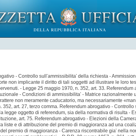
tivo - Controllo sull'ammissibilita' della richiesta - Ammissione 
e non implicante il diritto di tali soggetti ad illustrare le loro te
tti pervenuti. - Legge 25 maggio 1970, n. 352, art. 33. Referendu
tituzionale - Condizioni di ammissibilita' - Matrice razionalmente 
 carattere non meramente caducatorio, ma necessariamente «manip
. 352, art. 27, terzo comma. Referendum abrogativo - Controllo su
ella legge oggetto di referendum, sia della normativa di risulta - E
stituzione, art. 75. Referendum abrogativo - Elezioni della Camera
ra liste e di attribuzione del premio di maggioranza ad una coaliz
 del premio di maggioranza - Carenza riscontrabile gia' nella n