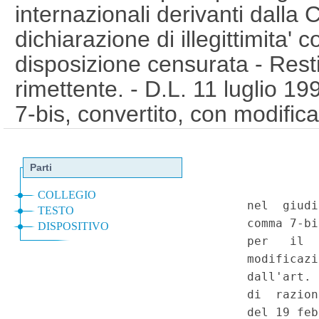
internazionali derivanti dall
dichiarazione di illegittimita' c
disposizione censurata - Restit
rimettente. - D.L. 11 luglio 19
7-bis, convertito, con modific
1992, n. 359, introdotto dall'
23 dicembre 1996, n. 662. - C
primo e secondo, e 117, pri
europea per la salvaguardia dei
liberta' fondamentali (firmat
1950), art. 6; Protocollo addi
diritti dell'uomo, art. 1. (008
- Corte Costituzionale n.13 d