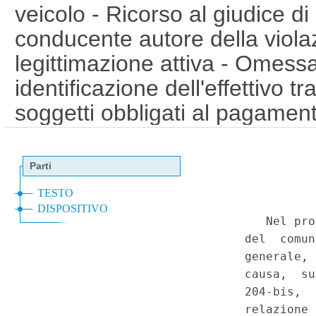
veicolo - Ricorso al giudice d
conducente autore della violaz
legittimazione attiva - Omessa
identificazione dell'effettivo t
soggetti obbligati al pagamen
amministrativa pecuniaria in d
commissione della violazione, 
debba, anziche' possa, notifica
contestazione a tutti gli interes
difesa - Asserita lesione dei pr
materia di giusto processo. - 
30 aprile 1992, n. 285), art. 
artt. 24 e 111. (008C0639)
(G