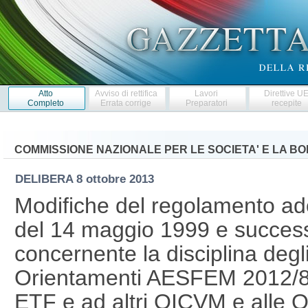
Atto
Avviso di rettifica
Lavori
Direttive U
Completo
Errata corrige
Preparatori
recepite
COMMISSIONE NAZIONALE PER LE SOCIETA' E LA B
DELIBERA
8 ottobre 2013
Modifiche del regolamento ado
del 14 maggio 1999 e success
concernente la disciplina degli
Orientamenti AESFEM 2012/832
ETF e ad altri OICVM e alle