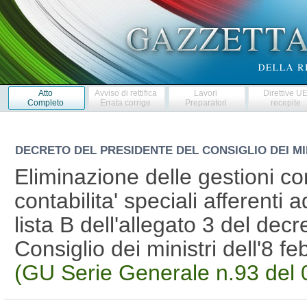
Atto
Avviso di rettifica
Lavori
Direttive U
Completo
Errata corrige
Preparatori
recepite
DECRETO DEL PRESIDENTE DEL CONSIGLIO DEI MI
Eliminazione delle gestioni con
contabilita' speciali afferenti a
lista B dell'allegato 3 del dec
Consiglio dei ministri dell'8 
(GU Serie Generale n.93 del 