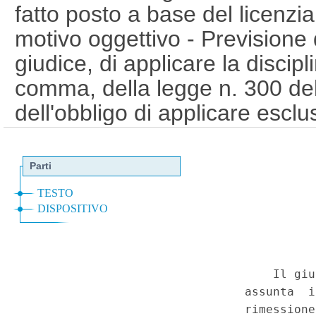
fatto posto a base del licenzi
motivo oggettivo - Previsione de
giudice, di applicare la discipli
comma, della legge n. 300 de
dell'obbligo di applicare esclu
reintegrazione nel posto di l
1970, n. 300 (Norme sulla tutel
lavoratori, della liberta' sindac
nei luoghi di lavoro e norme s
settimo comma. (20C00172)
Corte Costituzionale n.36 del