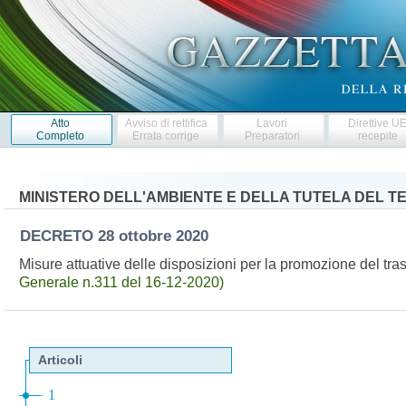
Atto
Avviso di rettifica
Lavori
Direttive U
Completo
Errata corrige
Preparatori
recepite
MINISTERO DELL'AMBIENTE E DELLA TUTELA DEL T
DECRETO
28 ottobre 2020
Misure attuative delle disposizioni per la promozione del tr
Generale n.311 del 16-12-2020)