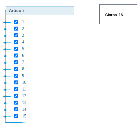
Articoli
Giorno
: 16
1
2
3
4
5
6
7
8
9
10
11
12
13
14
15