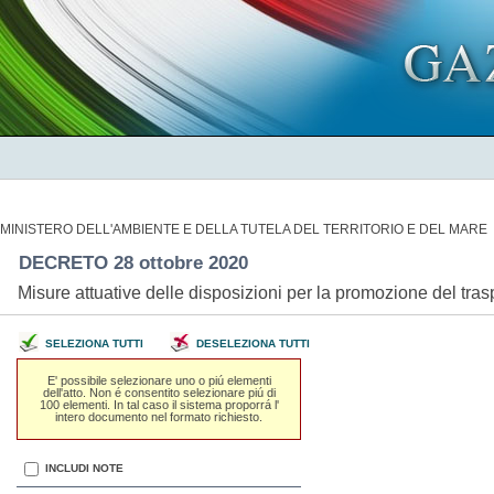
MINISTERO DELL'AMBIENTE E DELLA TUTELA DEL TERRITORIO E DEL MARE
DECRETO 28 ottobre 2020
Misure attuative delle disposizioni per la promozione del tra
SELEZIONA TUTTI
DESELEZIONA TUTTI
E' possibile selezionare uno o piú elementi
dell'atto. Non é consentito selezionare piú di
100 elementi. In tal caso il sistema proporrá l'
intero documento nel formato richiesto.
INCLUDI NOTE