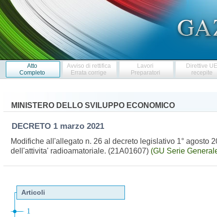
Atto
Avviso di rettifica
Lavori
Direttive U
Completo
Errata corrige
Preparatori
recepite
MINISTERO DELLO SVILUPPO ECONOMICO
DECRETO
1 marzo 2021
Modifiche all'allegato n. 26 al decreto legislativo 1° agosto
dell'attivita' radioamatoriale. (21A01607)
(GU Serie Generale