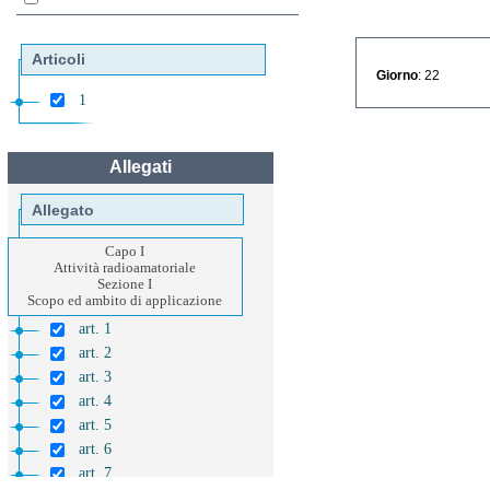
Articoli
Giorno
: 22
1
Allegati
Allegato
Capo I
Attività radioamatoriale
Sezione I
Scopo ed ambito di applicazione
art. 1
art. 2
art. 3
art. 4
art. 5
art. 6
art. 7