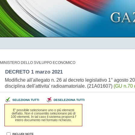
MINISTERO DELLO SVILUPPO ECONOMICO
DECRETO 1 marzo 2021
Modifiche all'allegato n. 26 al decreto legislativo 1° agosto 
disciplina dell'attivita' radioamatoriale. (21A01607)
(GU n.70 
SELEZIONA TUTTI
DESELEZIONA TUTTI
E' possibile selezionare uno o piú elementi
dell'atto. Non é consentito selezionare piú di
100 elementi. In tal caso il sistema proporrá l'
intero documento nel formato richiesto.
INCLUDI NOTE